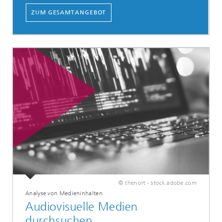
ZUM GESAMTANGEBOT
© thenort - stock.adobe.com
Analyse von Medieninhalten
Audiovisuelle Medien
durchsuchen