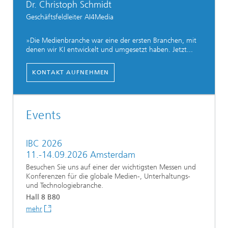
Dr. Christoph Schmidt
Geschäftsfeldleiter AI4Media
»Die Medienbranche war eine der ersten Branchen, mit
denen wir KI entwickelt und umgesetzt haben. Jetzt...
KONTAKT AUFNEHMEN
Events
IBC 2026
11.-14.09.2026 Amsterdam
Besuchen Sie uns auf einer der wichtigsten Messen und
Konferenzen für die globale Medien-, Unterhaltungs-
und Technologiebranche.
Hall 8 B80
mehr