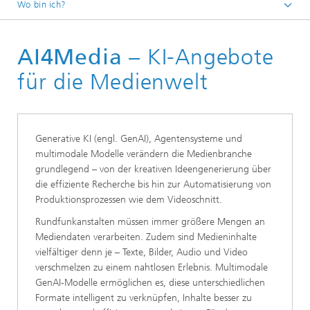
Wo bin ich?
Startseite
AI4Media
– KI-Angebote
Branchen & Themen
Branchen
für die Medienwelt
Generative KI (engl. GenAI), Agentensysteme und
multimodale Modelle verändern die Medienbranche
grundlegend – von der kreativen Ideengenerierung über
die effiziente Recherche bis hin zur Automatisierung von
Produktionsprozessen wie dem Videoschnitt.
Rundfunkanstalten müssen immer größere Mengen an
Mediendaten verarbeiten. Zudem sind Medieninhalte
vielfältiger denn je – Texte, Bilder, Audio und Video
verschmelzen zu einem nahtlosen Erlebnis. Multimodale
GenAI-Modelle ermöglichen es, diese unterschiedlichen
Formate intelligent zu verknüpfen, Inhalte besser zu