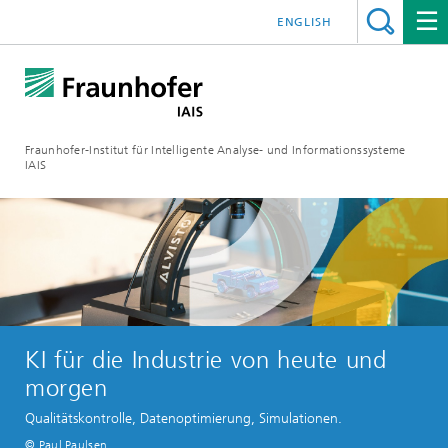
ENGLISH
Fraunhofer-Institut für Intelligente Analyse- und Informationssysteme
IAIS
KI für die Industrie von heute und
morgen
Qualitätskontrolle, Datenoptimierung, Simulationen.
© Paul Paulsen