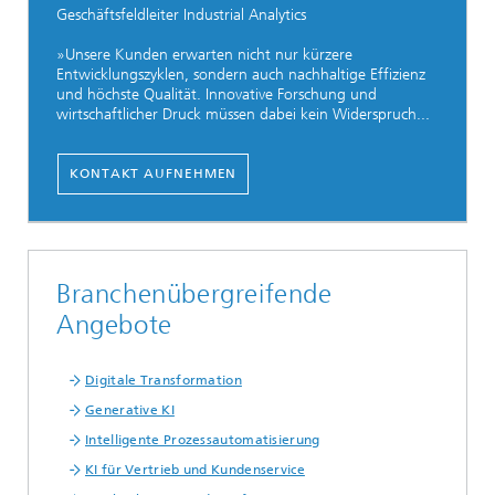
Geschäftsfeldleiter Industrial Analytics
»Unsere Kunden erwarten nicht nur kürzere
Entwicklungszyklen, sondern auch nachhaltige Effizienz
und höchste Qualität. Innovative Forschung und
wirtschaftlicher Druck müssen dabei kein Widerspruch...
KONTAKT AUFNEHMEN
Branchenübergreifende
Angebote
Digitale Transformation
Generative KI
Intelligente Prozessautomatisierung
KI für Vertrieb und Kundenservice