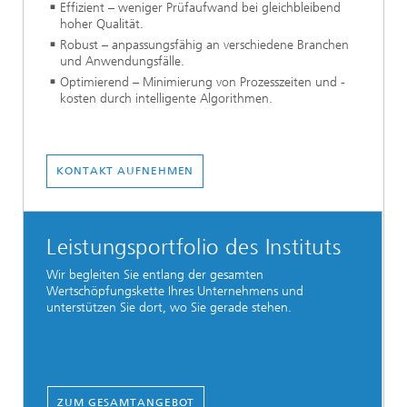
Effizient – weniger Prüfaufwand bei gleichbleibend
hoher Qualität.
Robust – anpassungsfähig an verschiedene Branchen
und Anwendungsfälle.
Optimierend – Minimierung von Prozesszeiten und -
kosten durch intelligente Algorithmen.
KONTAKT AUFNEHMEN
Leistungsportfolio des Instituts
Wir begleiten Sie entlang der gesamten
Wertschöpfungskette Ihres Unternehmens und
unterstützen Sie dort, wo Sie gerade stehen.
ZUM GESAMTANGEBOT