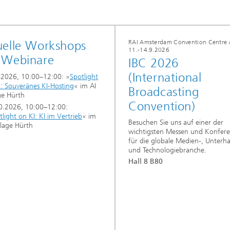
uelle Workshops
RAI Amsterdam Convention Centre 
11.-14.9.2026
 Webinare
IBC 2026
(International
.2026, 10:00–12:00: »
Spotlight
I: Souveränes KI-Hosting
« im AI
Broadcasting
ge Hürth
Convention)
0.2026, 10:00–12:00:
tlight on KI: KI im Vertrieb
« im
Besuchen Sie uns auf einer der
llage Hürth
wichtigsten Messen und Konfer
für die globale Medien-, Unterha
und Technologiebranche.
Hall 8 B80