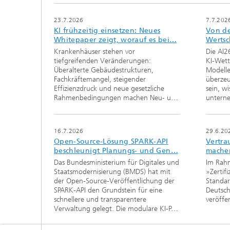
Industrie & Automotive
23.7.2026
7.7.202
KI frühzeitig einsetzen: Neues
Von de
Whitepaper zeigt, worauf es bei…
Wertsc
KI für 
Medien
Krankenhäuser stehen vor
Die AI2
tiefgreifenden Veränderungen:
KI-Wett
KI-Qual
Öffentlicher Sektor
Überalterte Gebäudestrukturen,
Modelle
Fachkräftemangel, steigender
überzeu
Effizienzdruck und neue gesetzliche
sein, wi
Nachhal
Rahmenbedingungen machen Neu- u…
untern
Resilien
16.7.2026
29.6.20
Open-Source-Lösung SPARK-API
Vertra
beschleunigt Planungs- und Gen…
mache
Das Bundesministerium für Digitales und
Im Rahm
Staatsmodernisierung (BMDS) hat mit
»Zertif
der Open-Source-Veröffentlichung der
Standar
SPARK-API den Grundstein für eine
Deutsch
schnellere und transparentere
veröffen
Verwaltung gelegt. Die modulare KI-P…