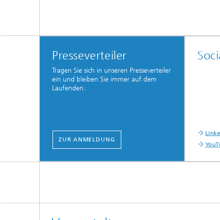
Presseverteiler
Soci
Tragen Sie sich in unseren Presseverteiler
ein und bleiben Sie immer auf dem
Laufenden.
Link
ZUR ANMELDUNG
YouT