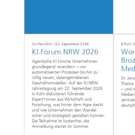
Confex Köln / 22. September 2026
Erfurt /
KI.Forum.NRW 2026
Wor
Bro
Agentische KI könnte Unternehmen
grundlegend verändern – von
Med
automatisierten Prozessen bis hin zu
völlig neuen, datengetriebenen
Dr. Jen
Geschäftsmodellen. Auf der KI.NRW-
Thema 
Jahrestagung am 22. September 2026
– und w
in Köln diskutieren führende
Medien
Expert*innen aus Wirtschaft und
zentral
Forschung, was hinter dem Hype steckt
deutsch
und wie Unternehmen den Wandel
sicher und strategisch gestalten können.
Die Teilnahme ist kostenfrei, die
Anmeldung startet im Sommer.