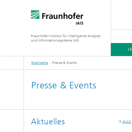
Fraunhofer-Institut für Intelligente Analyse-
und Informationssysteme IAIS
L
Startseite
Presse & Events
LEISTUNGSPORTFOLIO
BRANCHEN & THEMEN
FORSCHUNG
ÜBER UNS
Presse & Events
Finanzen & Recht
Digital
Gesundheitswesen
Generat
Aktuelles
ALLE
Handel
Intelli