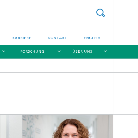
KARRIERE
KONTAKT
ENGLISH
FORSCHUNG
ÜBER UNS
[X]
[X]
[X]
[X]