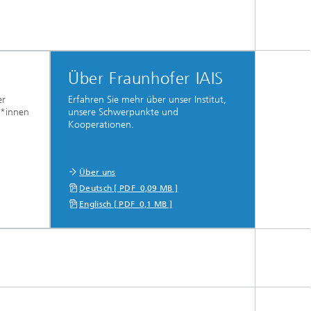
Über Fraunhofer IAIS
er
Erfahren Sie mehr über unser Institut,
t*innen
unsere Schwerpunkte und
Kooperationen.
Über uns
Deutsch [ PDF 0,09 MB ]
Englisch [ PDF 0,1 MB ]