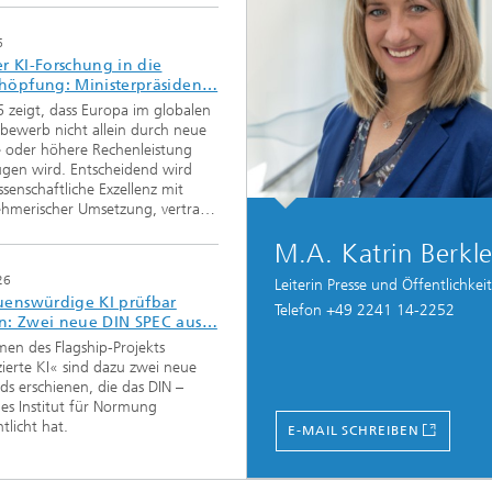
6
r KI-Forschung in die
höpfung: Ministerpräsiden…
Vertrieb und Kundenservice
6 zeigt, dass Europa im globalen
bewerb nicht allein durch neue
ifizierung & -Weiterbildung
 oder höhere Rechenleistung
gen wird. Entscheidend wird
ssenschaftliche Exzellenz mit
tigkeit
ehmerischer Umsetzung, vertra…
M.A. Katrin Berkle
z
26
Leiterin Presse und Öffentlichkeit
uenswürdige KI prüfbar
Telefon +49 2241 14-2252
n: Zwei neue DIN SPEC aus…
en des Flagship-Projekts
izierte KI« sind dazu zwei neue
ds erschienen, die das DIN –
es Institut für Normung
tlicht hat.
E-MAIL SCHREIBEN