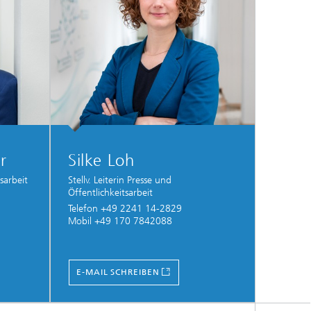
r
Silke Loh
sarbeit
Stellv. Leiterin Presse und
Öffentlichkeitsarbeit
Telefon +49 2241 14-2829
Mobil +49 170 7842088
E-MAIL SCHREIBEN