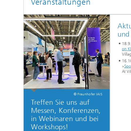
Veranstaltungen
Akt
und
18.9
on K
Villa
16.1
»
Spo
AI Vi
© Fraunhofer IAIS
Treffen Sie uns auf
Messen, Konferenzen,
in Webinaren und bei
Workshops!