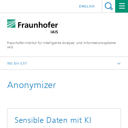
ENGLISH
Fraunhofer-Institut für Intelligente Analyse- und Informationssysteme
IAIS
Wo bin ich?
Startseite
Anonymizer
Branchen & Themen
Branchen
Finanzen & Recht
Sensible Daten mit KI