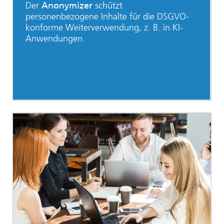
Der
Anonymizer
schützt
personenbezogene Inhalte für die DSGVO-
konforme Weiterverwendung, z. B. in KI-
Anwendungen.