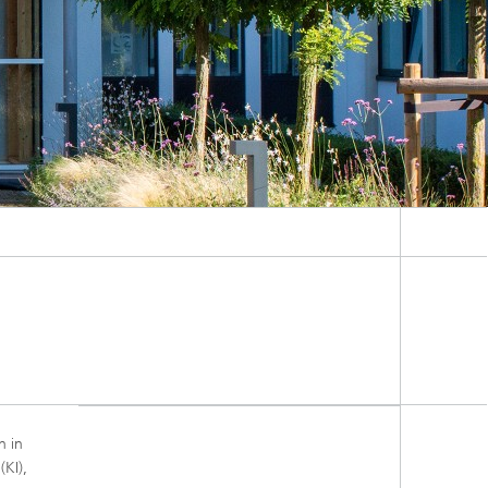
n in
KI),