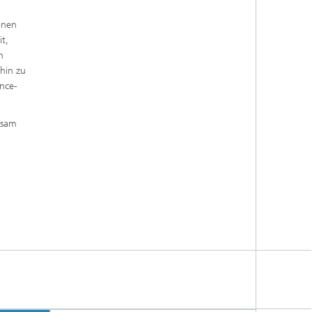
onen
t,
n
hin zu
nce-
nsam