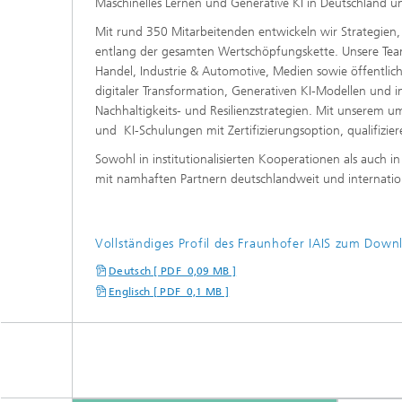
Maschinelles Lernen und Generative KI in Deutschland u
Mit rund 350 Mitarbeitenden entwickeln wir Strategie
entlang der gesamten Wertschöpfungskette. Unsere Tea
Handel, Industrie & Automotive, Medien sowie öffentlich
digitaler Transformation, Generativen KI-Modellen und i
Nachhaltigkeits- und Resilienzstrategien. Mit unserem
und KI-Schulungen mit Zertifizierungsoption, qualifizi
Sowohl in institutionalisierten Kooperationen als auch 
mit namhaften Partnern deutschlandweit und internatio
Vollständiges Profil des Fraunhofer IAIS zum Down
Deutsch [ PDF 0,09 MB ]
Englisch [ PDF 0,1 MB ]