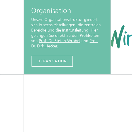
Organisation
Unsere Organisationsstruktur gliedert
sich in sechs Abteilungen, die zentralen
Bereiche und die Institutsleitung. Hier
gelangen Sie direkt zu den Profilseiten
von
Prof. Dr. Stefan Wrobel
und
Prof.
Dr. Dirk Hecker
.
ORGANISATION