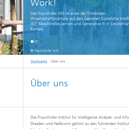
Work!
Industrie & Automotive
Das Fraunhofer IAIS ist eines der führenden
Wissenschaftsinstitute auf den Gebieten Künstliche Intell
KI für 
Medien
(KI), Maschinelles Lernen und Generative KI in Deutschl
Europa.
KI-Qual
Öffentlicher Sektor
© Fraunhofer IAIS
Nachhal
Startseite
Über uns
Resilien
Über uns
Das Fraunhofer-Institut für Intelligente Analyse- und In
Dresden und Heilbronn gehört zu den führenden Institut