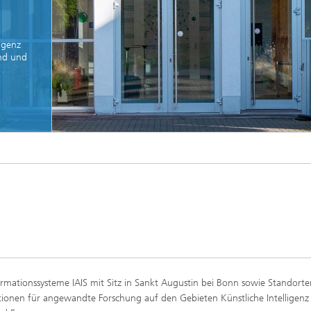
igenz
Vertrieb und Kundenservice
and und
ifizierung & -Weiterbildung
tigkeit
© Fraunhofer IAIS
z
formationssysteme IAIS mit Sitz in Sankt Augustin bei Bonn sowie Standorte
ionen für angewandte Forschung auf den Gebieten Künstliche Intelligenz (