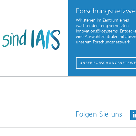
Forschungsnetzwe
Wir stehen im Zentrum eines
wachsenden, eng vernetzten
Innovationsökosystems. Entdecke
eine Auswahl zentraler Initiative
unserem Forschungsnetzwerk.
UNSER FORSCHUNGSNETZW
Folgen Sie uns