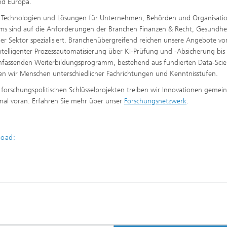
nd Europa.
n, Technologien und Lösungen für Unternehmen, Behörden und Organisati
ms sind auf die Anforderungen der Branchen Finanzen & Recht, Gesundhei
er Sektor spezialisiert. Branchenübergreifend reichen unsere Angebote vo
ntelligenter Prozessautomatisierung über KI-Prüfung und -Absicherung bis 
 umfassenden Weiterbildungsprogramm, bestehend aus fundierten Data-Scie
eren wir Menschen unterschiedlicher Fachrichtungen und Kenntnisstufen.
in forschungspolitischen Schlüsselprojekten treiben wir Innovationen gemei
nal voran. Erfahren Sie mehr über unser
Forschungsnetzwerk
.
load: